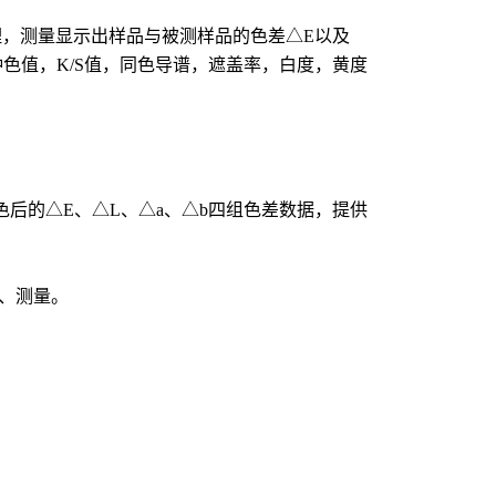
原理，测量显示出样品与被测样品的色差△E以及
种色值，K/S值，同色导谱，遮盖率，白度，黄度
色后的△E、△L、△a、△b四组色差数据，提供
、测量。