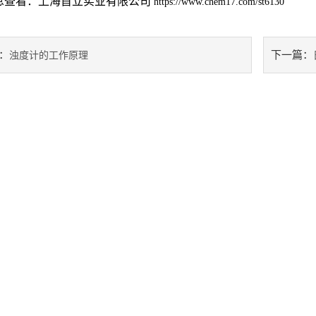
息查看：上海首立实业有限公司
https://www.chem17.com/st6130
：
下一篇：
浊度计的工作原理