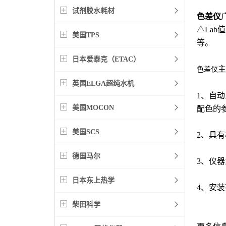
试剂胶水耗材
色差仪
△La
美国TPS
等。
日本爱泰克（ETAC）
主
色差仪
英国ELGA超纯水机
1、自动
美国MOCON
配色的
美国SCS
2、具
德国马尔
3、仪
日本东上热学
4、安
柴田科学