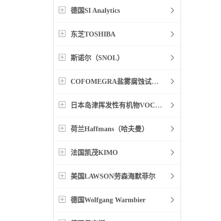
德国SI Analytics
东芝TOSHIBA
斯诺尔（SNOL）
COFOMEGRA盐雾腐蚀试验箱
日本岛津挥发性有机物VOC检测
荷兰Haffmans（哈夫曼）
法国凯茂KIMO
美国LAWSON劳森海默菲尔
德国Wolfgang Warmbier