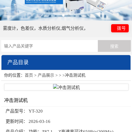
雾度计，色差仪，水质分析仪,烟气分析仪，
拨号
产品目录
你的位置：
首页
>
产品展示
> > >冲击测试机
日本电色仪器
光泽度计
冲击测试机
颜色测量仪器
产品型号：
YT-320
HORIBA（过程&环境）
更新时间：
2026-03-16
油份分析仪
产品介绍：
功能：Z87.1 ，Z高速率可达650Ft/s(200M/s)