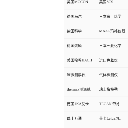
美国MOCON
美国SCS
德国马尔
日本东上热学
柴田科学
MAAG玛格仪器
德国烘箱
日本三菱化学
美国哈希HACH
进口色差仪
显微测厚仪
气体检测仪
thermax测温纸
瑞士梅特勒
德国 IKA艾卡
TECAN 帝肯
瑞士万通
莱卡Leica切片机和显微镜