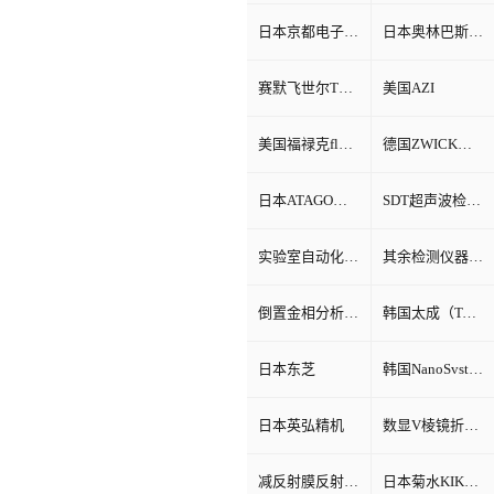
日本京都电子KEM
日本奥林巴斯Olympus
赛默飞世尔Thermo Fisher
美国AZI
美国福禄克fluke
德国ZWICK兹韦克
日本ATAGO（爱宕）折光仪
SDT超声波检测仪
实验室自动化系统
其余检测仪器设备
倒置金相分析显微镜
韩国太成（TAE SUNG）
日本东芝
韩国NanoSvstem
日本英弘精机
数显V棱镜折射率测试仪
减反射膜反射比智能测试仪
日本菊水KIKUSUI