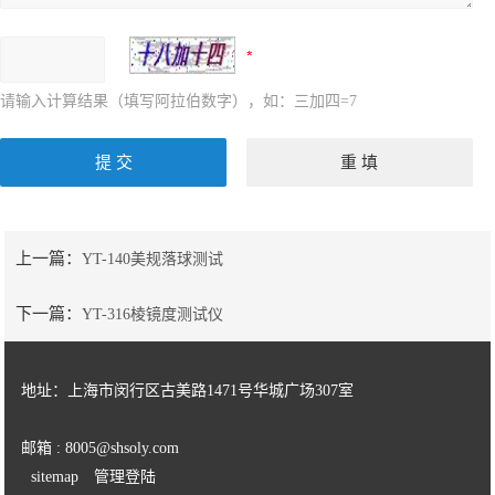
哈希仪器及试剂
德国默克
请输入计算结果（填写阿拉伯数字），如：三加四=7
美国TPS
Tenny 烘箱
高温烘箱环境试验箱
上一篇：
YT-140美规落球测试
日本爱泰克（ETAC）
下一篇：
YT-316棱镜度测试仪
绝缘可靠性评价系统
自动测试系统
地址：上海市闵行区古美路1471号华城广场307室
环境试验箱
邮箱 : 8005@shsoly.com
sitemap
管理登陆
英国ELGA超纯水机