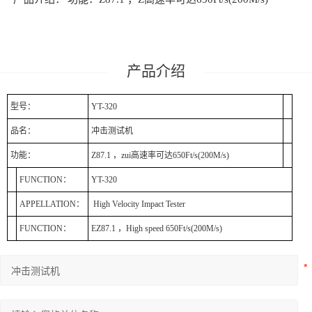
光泽仪
水处理及环境
产品介绍
水质测量分析
型号：
YT-320
烟气分析系统
品名：
冲击测试机
过程分析
功能：
Z87.1 ，zui高速率可达650Ft/s(200M/s)
大气污染成分分析
FUNCTION：
YT-320
APPELLATION：
High Velocity Impact Tester
RoHS检测仪器
FUNCTION：
EZ87.1 ，High speed 650Ft/s(200M/s)
眼镜检测设备
眼镜设备
光学测试系列