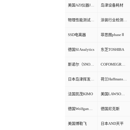
美国AZI仪器Jerome环境检测仪器
岛津设备耗材
物理性能测试仪器
涂装行业检测设备
SSD电离器
菲思图phaseⅡ
德国SI Analytics
东芝TOSHIBA
斯诺尔（SNOL）
COFOMEGRA盐雾腐蚀试验箱
日本岛津挥发性有机物VOC检测
荷兰Haffmans（哈夫曼）
法国凯茂KIMO
美国LAWSON劳森海默菲尔
德国Wolfgang Warmbier
德国尼克斯
美国博勒飞
日本AND天平