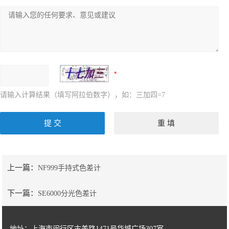
自动测试系统
减反射膜反射比智能测试仪
日本菊水KIKUSUI
环境试验箱
上海首立
日本TOPCON
英国ELGA超纯水机
柴田科学SIBATA
王子计测OSI
美国MOCON
日本光洋热系统
日本UBM
请输入计算结果（填写阿拉伯数字），如：三加四=7
透湿率测试仪
英国迈菱Mecmesin
美国Pollution Control Products
美国SCS
荷兰TQC
日本中村科学
离子污染测试仪
上一篇：
NF999手持式色差计
荷兰microLAN
日本EKO
德国马尔
下一篇：
SE6000分光色差计
James Heal
英国ATAC
日本东上热学
being
Micro Support
ATO-101/HO-101
地址：上海市闵行区古美路1471号华城广场307室