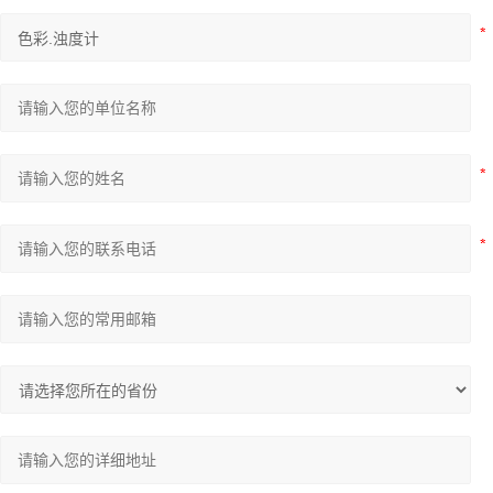
美国博勒飞
日本AND天平
试剂胶水耗材
金属表面处理剂
日本京都电子KEM
日本奥林巴斯Olympus
汉高Henkel表面处理剂
赛默飞世尔Thermo Fisher
美国AZI
哈希仪器及试剂
美国福禄克fluke
德国ZWICK兹韦克
德国默克
日本ATAGO（爱宕）折光仪
SDT超声波检测仪
美国TPS
实验室自动化系统
其余检测仪器设备
Tenny 烘箱
倒置金相分析显微镜
韩国太成（TAE SUNG）
高温烘箱环境试验箱
日本东芝
韩国NanoSvstem
日本爱泰克（ETAC）
绝缘可靠性评价系统
日本英弘精机
数显V棱镜折射率测试仪