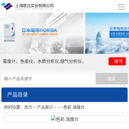
导
航
网站首页
关于我们
公司简介
合作伙伴
雾度计，色差仪，水质分析仪,烟气分析仪，
拨号
产品展示
日本电色仪器
HORIBA（过程&环境）
产品目录
眼镜检测设备
HORIBA（理科学）
你的位置：
首页
>
产品展示
> > >色彩.浊度计
日本电色仪器
试剂胶水耗材
美国TPS
光泽度计
日本爱泰克（ETAC）
英国ELGA超纯水机