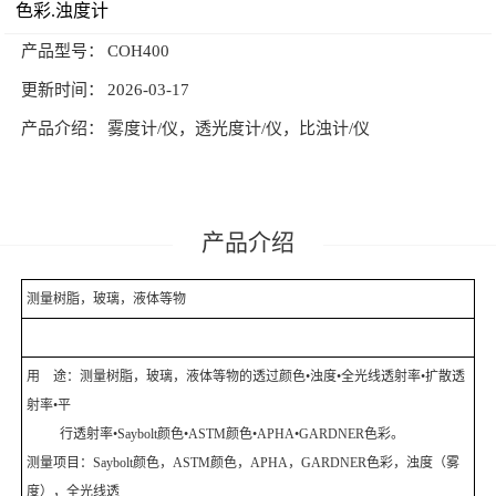
色彩.浊度计
颜色测量仪器
美国MOCON
美国SCS
产品型号：
COH400
HORIBA（过程&环境）
更新时间：
2026-03-17
德国马尔
日本东上热学
油份分析仪
产品介绍：
雾度计/仪，透光度计/仪，比浊计/仪
柴田科学
MAAG玛格仪器
光泽仪
德国烘箱
日本三菱化学
水处理及环境
产品介绍
水质测量分析
美国哈希HACH
进口色差仪
测量树脂，玻璃，液体等物
烟气分析系统
显微测厚仪
气体检测仪
过程分析
用 途：测量树脂，玻璃，液体等物的透过颜色•浊度•全光线透射率•扩散透
thermax测温纸
瑞士梅特勒
射率•平
大气污染成分分析
行透射率•Saybolt颜色•ASTM颜色•APHA•GARDNER色彩。
德国 IKA艾卡
TECAN 帝肯
测量项目：Saybolt颜色，ASTM颜色，APHA，GARDNER色彩，浊度（雾
RoHS检测仪器
度），全光线透