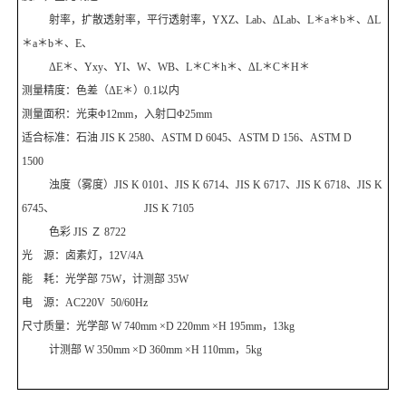
瑞士万通
莱卡Leica切片机和显微镜
眼镜检测设备
射率，扩散透射率，平行透射率，YXZ、Lab、ΔLab、L＊a＊b＊、ΔL
＊a＊b＊、E、
美国AZI仪器Jerome环境检测仪器
岛津设备耗材
眼镜设备
ΔE＊、Yxy、YI、W、WB、L＊C＊h＊、ΔL＊C＊H＊
测量精度：色差（ΔE＊）0.1以内
物理性能测试仪器
涂装行业检测设备
光学测试系列
测量面积：光束Φ12mm，入射口Φ25mm
物理测试系列
适合标准：石油 JIS K 2580、ASTM D 6045、ASTM D 156、ASTM D
SSD电离器
菲思图phaseⅡ
1500
量计系列
浊度（雾度）JIS K 0101、JIS K 6714、JIS K 6717、JIS K 6718、JIS K
德国SI Analytics
东芝TOSHIBA
6745、 JIS K 7105
英国INSPEC
色彩 JIS Ｚ 8722
斯诺尔（SNOL）
COFOMEGRA盐雾腐蚀试验箱
光 源：卤素灯，12V/4A
意大利LEMA
能 耗：光学部 75W，计测部 35W
日本岛津挥发性有机物VOC检测
荷兰Haffmans（哈夫曼）
HORIBA（理科学）
电 源：AC220V 50/60Hz
尺寸质量：光学部 W 740mm ×D 220mm ×H 195mm，13kg
法国凯茂KIMO
美国LAWSON劳森海默菲尔
X射线荧光分析仪
计测部 W 350mm ×D 360mm ×H 110mm，5kg
德国Wolfgang Warmbier
德国尼克斯
X射线荧光光谱仪