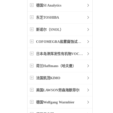
德国SI Analytics
东芝TOSHIBA
斯诺尔（SNOL）
COFOMEGRA盐雾腐蚀试验箱
日本岛津挥发性有机物VOC检测
荷兰Haffmans（哈夫曼）
法国凯茂KIMO
美国LAWSON劳森海默菲尔
德国Wolfgang Warmbier