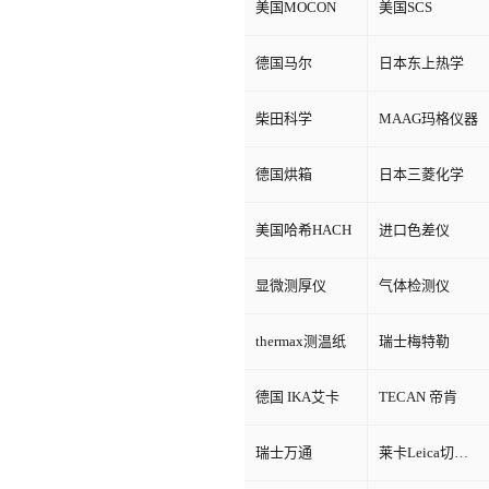
美国MOCON
美国SCS
德国马尔
日本东上热学
柴田科学
MAAG玛格仪器
德国烘箱
日本三菱化学
美国哈希HACH
进口色差仪
显微测厚仪
气体检测仪
thermax测温纸
瑞士梅特勒
德国 IKA艾卡
TECAN 帝肯
瑞士万通
莱卡Leica切片机和显微镜