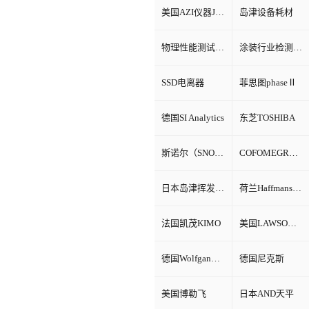
美国AZI仪器Jerome环境检测仪器
岛津设备耗材
物理性能测试仪器
涂装行业检测设备
SSD电离器
菲思图phaseⅡ
德国SI Analytics
东芝TOSHIBA
斯诺尔（SNOL）
COFOMEGRA盐雾腐蚀试验箱
日本岛津挥发性有机物VOC检测
荷兰Haffmans（哈夫曼）
法国凯茂KIMO
美国LAWSON劳森海默菲尔
德国Wolfgang Warmbier
德国尼克斯
美国博勒飞
日本AND天平