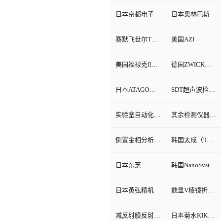
日本京都电子KEM
日本奥林巴斯Olympus
赛默飞世尔Thermo Fisher
美国AZI
美国福禄克fluke
德国ZWICK兹韦克
日本ATAGO（爱宕）折光仪
SDT超声波检测仪
实验室自动化系统
其余检测仪器设备
倒置金相分析显微镜
韩国太成（TAE SUNG）
日本东芝
韩国NanoSvstem
日本英弘精机
数显V棱镜折射率测试仪
减反射膜反射比智能测试仪
日本菊水KIKUSUI