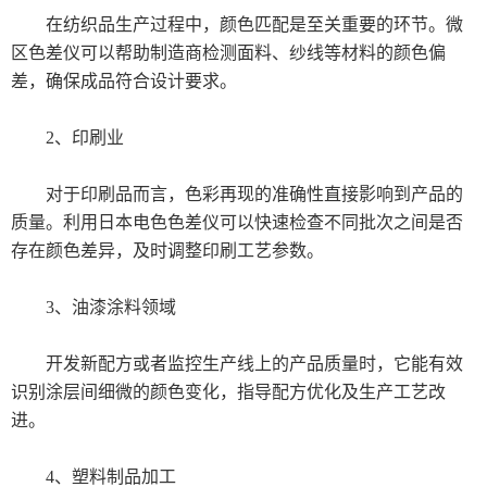
在纺织品生产过程中，颜色匹配是至关重要的环节。微
美国MOCON
区色差仪可以帮助制造商检测面料、纱线等材料的颜色偏
差，确保成品符合设计要求。
透湿率测试仪
2、印刷业
美国SCS
对于印刷品而言，色彩再现的准确性直接影响到产品的
离子污染测试仪
质量。利用日本电色色差仪可以快速检查不同批次之间是否
德国马尔
存在颜色差异，及时调整印刷工艺参数。
日本东上热学
3、油漆涂料领域
ATO-101/HO-101
开发新配方或者监控生产线上的产品质量时，它能有效
识别涂层间细微的颜色变化，指导配方优化及生产工艺改
柴田科学
进。
MAAG玛格仪器
4、塑料制品加工