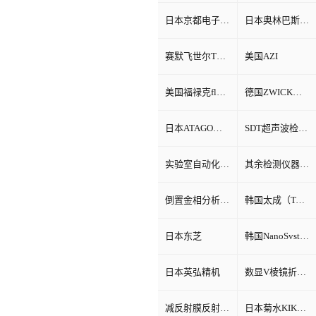
日本京都电子KEM
日本奥林巴斯Olympus
赛默飞世尔Thermo Fisher
美国AZI
美国福禄克fluke
德国ZWICK兹韦克
日本ATAGO（爱宕）折光仪
SDT超声波检测仪
实验室自动化系统
其余检测仪器设备
倒置金相分析显微镜
韩国太成（TAE SUNG）
日本东芝
韩国NanoSvstem
日本英弘精机
数显V棱镜折射率测试仪
减反射膜反射比智能测试仪
日本菊水KIKUSUI