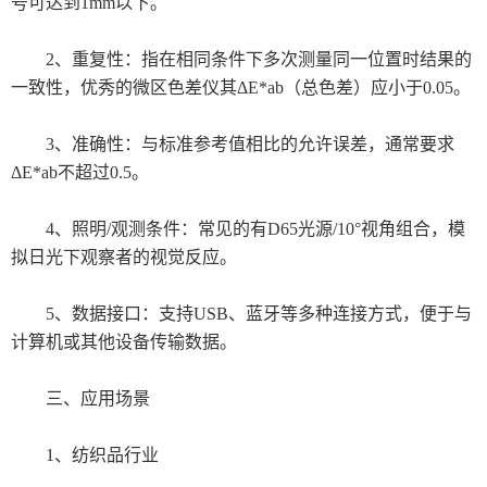
号可达到1mm以下。
哈希仪器及试剂
2、重复性：指在相同条件下多次测量同一位置时结果的
德国默克
一致性，优秀的微区色差仪其ΔE*ab（总色差）应小于0.05。
美国TPS
3、准确性：与标准参考值相比的允许误差，通常要求
ΔE*ab不超过0.5。
Tenny 烘箱
4、照明/观测条件：常见的有D65光源/10°视角组合，模
高温烘箱环境试验箱
拟日光下观察者的视觉反应。
日本爱泰克（ETAC）
5、数据接口：支持USB、蓝牙等多种连接方式，便于与
绝缘可靠性评价系统
计算机或其他设备传输数据。
自动测试系统
三、应用场景
环境试验箱
1、纺织品行业
英国ELGA超纯水机