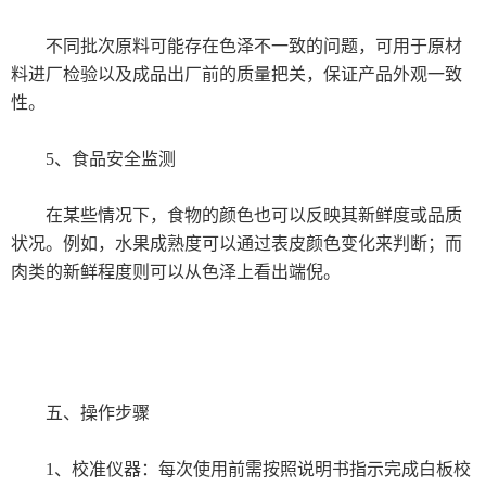
静电植绒装置
不同批次原料可能存在色泽不一致的问题，可用于原材
德国烘箱
料进厂检验以及成品出厂前的质量把关，保证产品外观一致
性。
德国Memmert
5、食品安全监测
德国Binder
日本三菱化学
在某些情况下，食物的颜色也可以反映其新鲜度或品质
状况。例如，水果成熟度可以通过表皮颜色变化来判断；而
美国哈希HACH
肉类的新鲜程度则可以从色泽上看出端倪。
LUMIStox300型生物毒性测试仪
D190便携式金属离子浓度分析仪
进口色差仪
五、操作步骤
爱色丽（X-rite）
1、校准仪器：每次使用前需按照说明书指示完成白板校