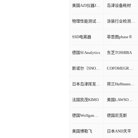
美国AZI仪器Jerome环境检测仪器
岛津设备耗材
物理性能测试仪器
涂装行业检测设备
SSD电离器
菲思图phaseⅡ
德国SI Analytics
东芝TOSHIBA
斯诺尔（SNOL）
COFOMEGRA盐雾腐蚀试验箱
日本岛津挥发性有机物VOC检测
荷兰Haffmans（哈夫曼）
法国凯茂KIMO
美国LAWSON劳森海默菲尔
德国Wolfgang Warmbier
德国尼克斯
美国博勒飞
日本AND天平