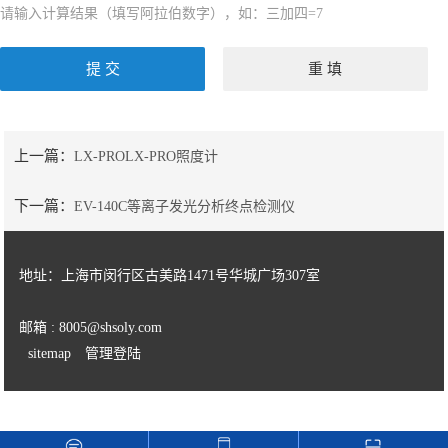
请输入计算结果（填写阿拉伯数字），如：三加四=7
岛津全自动水质固相萃取装置AQUA Trace
岛津InertSep & WondaSep系列固相萃取小柱
岛津Shimadzu系列气相色谱柱
上一篇：
LX-PROLX-PRO照度计
物理性能测试仪器
下一篇：
EV-140C等离子发光分析终点检测仪
硬度计系列
材料试验机系列
地址：上海市闵行区古美路1471号华城广场307室
涂装行业检测设备
邮箱 : 8005@shsoly.com
sitemap
管理登陆
粘度系列
光泽计系列
附着力系列