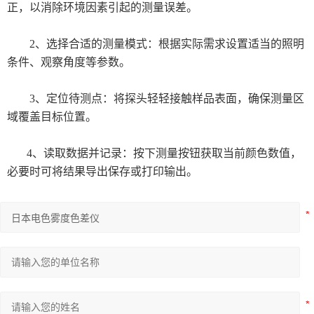
正，以消除环境因素引起的测量误差。
显微测厚仪
2、选择合适的测量模式：根据实际需求设置适当的照明
气体检测仪
条件、观察角度等参数。
美国MSA气体检测仪
3、定位待测点：将探头轻轻接触样品表面，确保测量区
英思科气体检测仪
域覆盖目标位置。
德国德图（testo）仪器
4、读取数据并记录：按下测量按钮获取当前颜色数值，
必要时可将结果导出保存或打印输出。
thermax测温纸
瑞士梅特勒
德国 IKA艾卡
TECAN 帝肯
瑞士万通